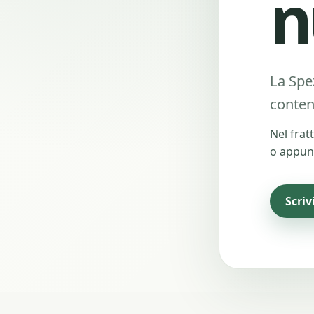
n
La Spe
conten
Nel frat
o appun
Scriv