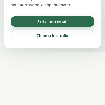
per informazioni o appuntamenti.
Scrivi una email
Chiama lo studio