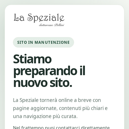
SITO IN MANUTENZIONE
Stiamo
preparando il
nuovo sito.
La Speziale tornerà online a breve con
pagine aggiornate, contenuti più chiari e
una navigazione più curata.
Nel frattempo puoi contattarci direttamente