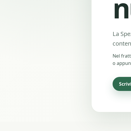
n
La Spe
conten
Nel frat
o appun
Scriv